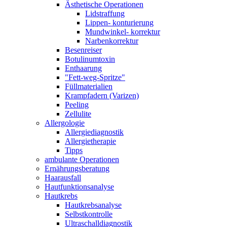
Ästhetische Operationen
Lidstraffung
Lippen- konturierung
Mundwinkel- korrektur
Narbenkorrektur
Besenreiser
Botulinumtoxin
Enthaarung
"Fett-weg-Spritze"
Füllmaterialien
Krampfadern (Varizen)
Peeling
Zellulite
Allergologie
Allergiediagnostik
Allergietherapie
Tipps
ambulante Operationen
Ernährungsberatung
Haarausfall
Hautfunktionsanalyse
Hautkrebs
Hautkrebsanalyse
Selbstkontrolle
Ultraschalldiagnostik