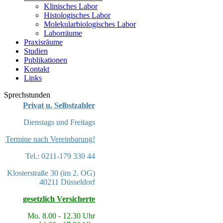
Klinisches Labor
Histologisches Labor
Molekularbiologisches Labor
Laborräume
Praxisräume
Studien
Publikationen
Kontakt
Links
Sprechstunden
Privat u. Selbstzahler
Dienstags und Freitags
Termine nach Vereinbarung!
Tel.: 0211-179 330 44
Klosterstraße 30 (im 2. OG)
40211 Düsseldorf
gesetzlich Versicherte
Mo. 8.00 - 12.30 Uhr