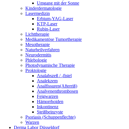
Umgang mit der Sonne
Kinderdermatologie
Lasermedizin
Erbium-YAG-Laser
KTP-Laser
Rubin-Laser
Lichttherapie
Medikamentöse Tumortherapie
Mesotherapie
Naturheilverfahren
Neurodermitis
Phlebologie
Photodynamische Therapie
Proktologie
Analabszeß / -fistel
Analekzem
Analfissuren(Afterriß)
Analvenenthrombosen
Feigwarzen
Hämorrhoiden
Inkontinenz
Steißbeinzyste
Psoriasis (Schuppenflechte)
Warzen
Derma Labor Düsseldorf