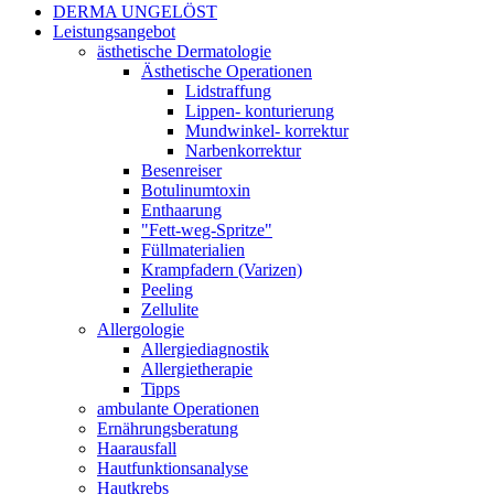
DERMA UNGELÖST
Leistungsangebot
ästhetische Dermatologie
Ästhetische Operationen
Lidstraffung
Lippen- konturierung
Mundwinkel- korrektur
Narbenkorrektur
Besenreiser
Botulinumtoxin
Enthaarung
"Fett-weg-Spritze"
Füllmaterialien
Krampfadern (Varizen)
Peeling
Zellulite
Allergologie
Allergiediagnostik
Allergietherapie
Tipps
ambulante Operationen
Ernährungsberatung
Haarausfall
Hautfunktionsanalyse
Hautkrebs