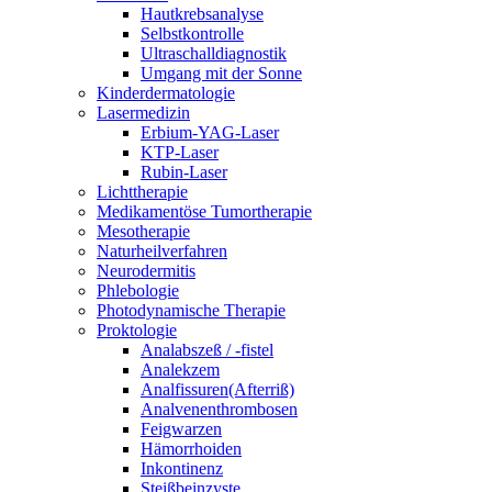
Hautkrebsanalyse
Selbstkontrolle
Ultraschalldiagnostik
Umgang mit der Sonne
Kinderdermatologie
Lasermedizin
Erbium-YAG-Laser
KTP-Laser
Rubin-Laser
Lichttherapie
Medikamentöse Tumortherapie
Mesotherapie
Naturheilverfahren
Neurodermitis
Phlebologie
Photodynamische Therapie
Proktologie
Analabszeß / -fistel
Analekzem
Analfissuren(Afterriß)
Analvenenthrombosen
Feigwarzen
Hämorrhoiden
Inkontinenz
Steißbeinzyste