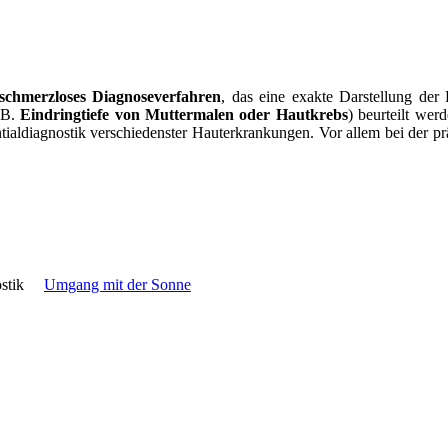
schmerzloses Diagnoseverfahren
, das eine exakte Darstellung de
z.B.
Eindringtiefe von Muttermalen oder Hautkrebs
) beurteilt wer
rentialdiagnostik verschiedenster Hauterkrankungen. Vor allem bei de
nostik
Umgang mit der Sonne