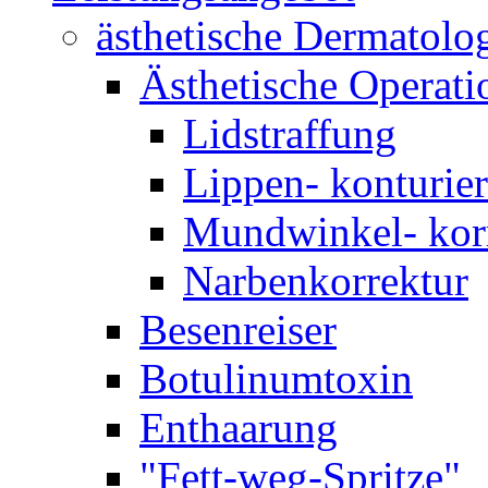
ästhetische Dermatolo
Ästhetische Operati
Lidstraffung
Lippen- konturie
Mundwinkel- kor
Narbenkorrektur
Besenreiser
Botulinumtoxin
Enthaarung
"Fett-weg-Spritze"