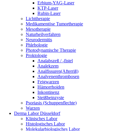
Erbium-YAG-Laser
KTP-Laser
Rubin-Laser
Lichttherapie
Medikamentöse Tumortherapie
Mesotherapie
Naturheilverfahren
Neurodermitis
Phlebologie
Photodynamische Therapie
Proktologie
Analabszeß / -fistel
Analekzem
Analfissuren(Afterriß)
Analvenenthrombosen
Feigwarzen
Hämorrhoiden
Inkontinenz
Steißbeinzyste
Psoriasis (Schuppenflechte)
Warzen
Derma Labor Düsseldorf
Klinisches Labor
Histologisches Labor
Molekularbiologisches Labor