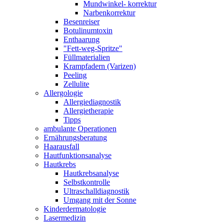
Mundwinkel- korrektur
Narbenkorrektur
Besenreiser
Botulinumtoxin
Enthaarung
"Fett-weg-Spritze"
Füllmaterialien
Krampfadern (Varizen)
Peeling
Zellulite
Allergologie
Allergiediagnostik
Allergietherapie
Tipps
ambulante Operationen
Ernährungsberatung
Haarausfall
Hautfunktionsanalyse
Hautkrebs
Hautkrebsanalyse
Selbstkontrolle
Ultraschalldiagnostik
Umgang mit der Sonne
Kinderdermatologie
Lasermedizin