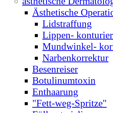
ästhetische Dermatolo
Ästhetische Operati
Lidstraffung
Lippen- konturie
Mundwinkel- kor
Narbenkorrektur
Besenreiser
Botulinumtoxin
Enthaarung
"Fett-weg-Spritze"