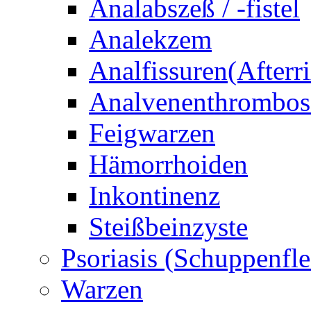
Analabszeß / -fistel
Analekzem
Analfissuren(Afterri
Analvenenthrombos
Feigwarzen
Hämorrhoiden
Inkontinenz
Steißbeinzyste
Psoriasis (Schuppenfle
Warzen